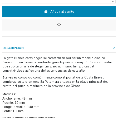
Añadir al carrito
DESCRIPCIÓN
La gafa Blanes carey negro se caracterizan por ser un modelo clásico
renovado con formato cuadrado grande para una mayor protección solar
que aporta un aire de elegancia, pero al mismo tiempo casual
convirtiéndose así en una de las tendencias de este año.
Blanes
es conocido comúnmente como el portal de la Costa Brava ,
comienza en la gran roca Sa Palomera situada en la playa principal del
centro del pueblo marinero de la provincia de Girona.
Medidas:
Ancho lente: 49 mm
Puente: 19 mm
Longitud varilla: 140 mm
Lente: 1.1 mm
*Incluye funda en microfibra y caja*