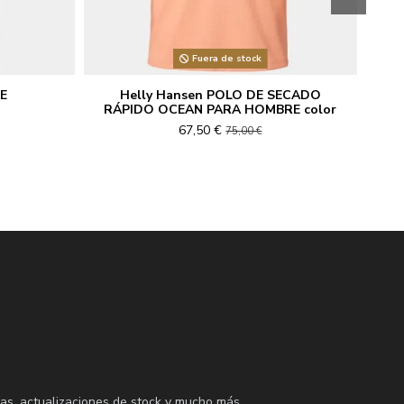
Fuera de stock
TE
Helly Hansen POLO DE SECADO
RÁPIDO OCEAN PARA HOMBRE color
S
cuarzo rosa
67,50 €
75,00 €
as, actualizaciones de stock y mucho más,