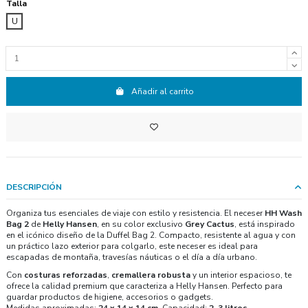
Talla
U
Añadir al carrito
DESCRIPCIÓN
Organiza tus esenciales de viaje con estilo y resistencia. El neceser
HH Wash
Bag 2
de
Helly Hansen
, en su color exclusivo
Grey Cactus
, está inspirado
en el icónico diseño de la Duffel Bag 2. Compacto, resistente al agua y con
un práctico lazo exterior para colgarlo, este neceser es ideal para
escapadas de montaña, travesías náuticas o el día a día urbano.
Con
costuras reforzadas
,
cremallera robusta
y un interior espacioso, te
ofrece la calidad premium que caracteriza a Helly Hansen. Perfecto para
guardar productos de higiene, accesorios o gadgets.
Medidas aproximadas:
24 x 14 x 14 cm
. Capacidad:
2-3 litros
.