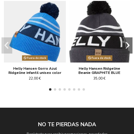
Fuera de stock
Fuera de stock
Helly Hansen Gorro Azul
Helly Hansen Ridgeline
Ridgeline infantil unisex color
Beanie GRAPHITE BLUE
azul
22,00 €
35,00 €
NO TE PIERDAS NADA
Regístrate para recibir promociones, novedades