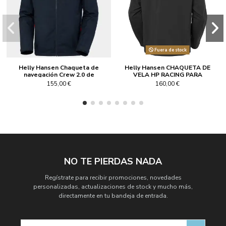
Fuera de stock
Helly Hansen Chaqueta de
Helly Hansen CHAQUETA DE
navegación Crew 2.0 de
VELA HP RACING PARA
Hombre color azul marino
HOMBRE de color negro
155,00 €
160,00 €
NO TE PIERDAS NADA
Regístrate para recibir promociones, novedades
personalizadas, actualizaciones de stock y mucho más,
directamente en tu bandeja de entrada.