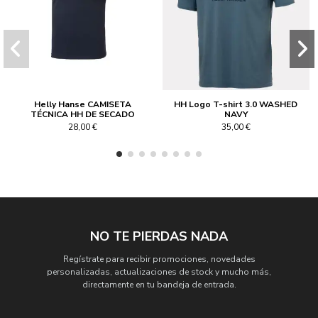
Helly Hanse CAMISETA
HH Logo T-shirt 3.0 WASHED
TÉCNICA HH DE SECADO
NAVY
RÁPIDO PARA HOMBRE de
28,00 €
35,00 €
color Azul Oscuro
NO TE PIERDAS NADA
Regístrate para recibir promociones, novedades
personalizadas, actualizaciones de stock y mucho más,
directamente en tu bandeja de entrada.