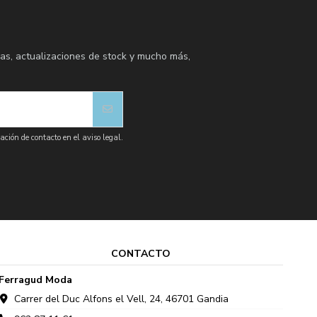
as, actualizaciones de stock y mucho más,
ción de contacto en el aviso legal.
CONTACTO
Ferragud Moda
Carrer del Duc Alfons el Vell, 24, 46701 Gandia