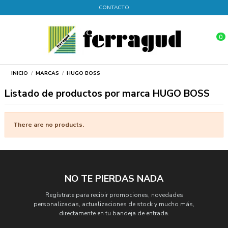
CONTACTO
0
INICIO
MARCAS
HUGO BOSS
Listado de productos por marca HUGO BOSS
There are no products.
NO TE PIERDAS NADA
Regístrate para recibir promociones, novedades
personalizadas, actualizaciones de stock y mucho más,
directamente en tu bandeja de entrada.